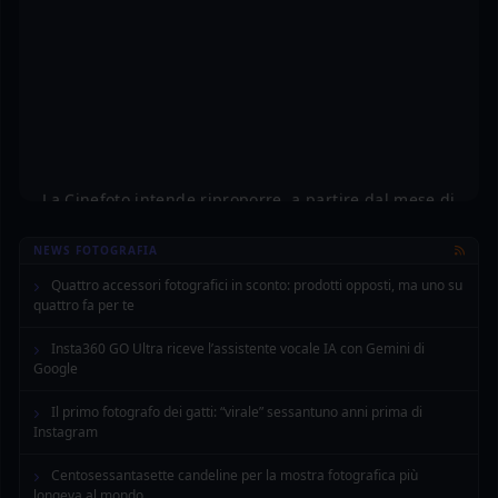
La Cinefoto intende riproporre, a partire dal mese di
Ottobre 2026, i corsi tenuti dal fotografo Roberto
Bianchetti. Per venire incontro alle numerose richieste
NEWS FOTOGRAFIA
che ci sono pervenute, il prossimo autunno i corsi si
sdoppieranno su due livelli: "base" (al giovedì sera) e
Quattro accessori fotografici in sconto: prodotti opposti, ma uno su
quattro fa per te
"avanzato" (al lunedì sera).
Per informazioni potete scrivere a info@lacinefoto.it
Insta360 GO Ultra riceve l’assistente vocale IA con Gemini di
oppure contattare telefonicamente o tramite WhatsApp il
Google
numero 3661521855.
Il primo fotografo dei gatti: “virale” sessantuno anni prima di
Instagram
Centosessantasette candeline per la mostra fotografica più
longeva al mondo