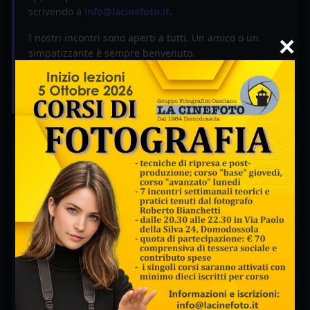
scrivendo a
info@lacinefoto.it
.
I nostri incontri sono aperti a tutti. Un amico o un
×
simpatizzante è sempre benvenuto.
Vi aspettiamo da ottobre a maggio, al venerdì sera (ore
21.00), in Via Paolo della Silva n. 24 a Domodossola.