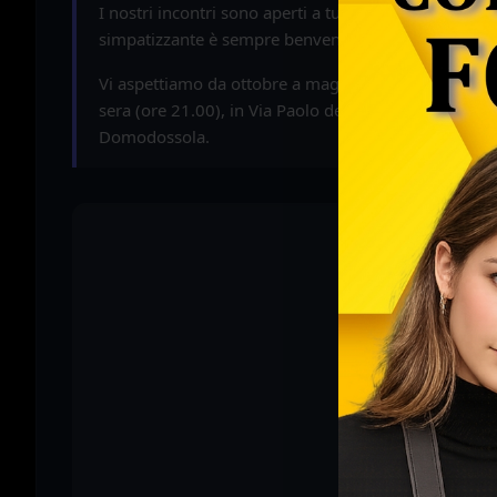
I nostri incontri sono aperti a tutti. Un amico o un
simpatizzante è sempre benvenuto.
Vi aspettiamo da ottobre a maggio, al venerdì
sera (ore 21.00), in Via Paolo della Silva n. 24 a
Domodossola.