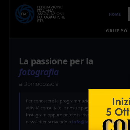
HOME
GRUPPO 
La passione per la
fotografia
a Domodossola
Per conoscere la programmazione delle nostre
attività consultate le nostre pagine su Facebook e
Instagram oppure potete iscrivervi alla nostra
newsletter scrivendo a
info@lacinefoto.it
.