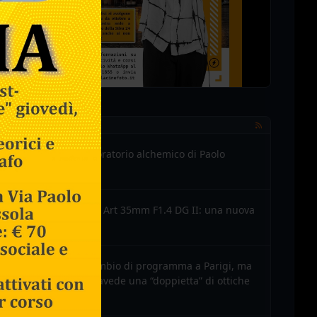
NEWS FOTOGRAFIA
Omaggio al laboratorio alchemico di Paolo
Roversi
Il test del Sigma Art 35mm F1.4 DG II: una nuova
pietra miliare
Fujifilm X-T6: cambio di programma a Parigi, ma
all’orizzonte si intravede una “doppietta” di ottiche
XF