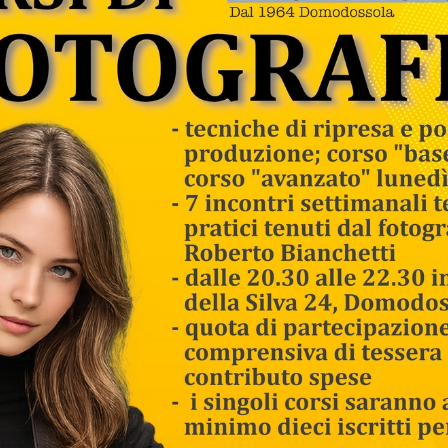
"Fotografare è mettere sulla stessa linea di mira
la testa, l'occhio e il cuore."
— HENRI CARTIER-BRESSON