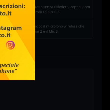
Sony guarda lontano senza chiedere troppo: ecco
il nuovo FE 100-400mm F5.6-8 OSS
DJI Mic Mini 2S: ecco il microfono wireless che
spazza via il Mic Mini 2 e il Mic 3